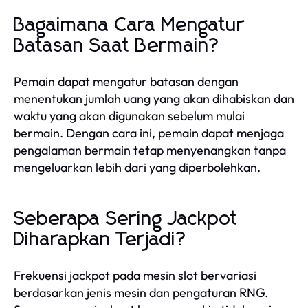
Bagaimana Cara Mengatur
Batasan Saat Bermain?
Pemain dapat mengatur batasan dengan
menentukan jumlah uang yang akan dihabiskan dan
waktu yang akan digunakan sebelum mulai
bermain. Dengan cara ini, pemain dapat menjaga
pengalaman bermain tetap menyenangkan tanpa
mengeluarkan lebih dari yang diperbolehkan.
Seberapa Sering Jackpot
Diharapkan Terjadi?
Frekuensi jackpot pada mesin slot bervariasi
berdasarkan jenis mesin dan pengaturan RNG.