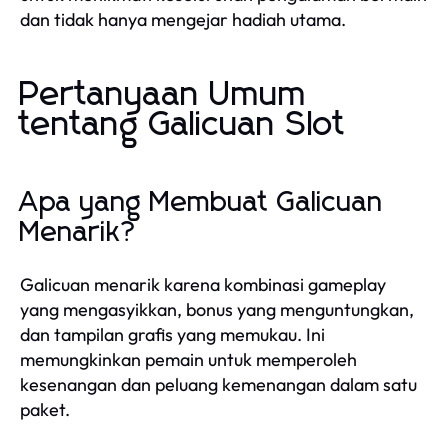
dan tidak hanya mengejar hadiah utama.
Pertanyaan Umum
tentang Galicuan Slot
Apa yang Membuat Galicuan
Menarik?
Galicuan menarik karena kombinasi gameplay
yang mengasyikkan, bonus yang menguntungkan,
dan tampilan grafis yang memukau. Ini
memungkinkan pemain untuk memperoleh
kesenangan dan peluang kemenangan dalam satu
paket.