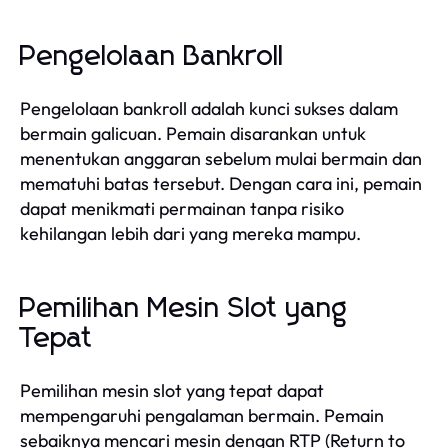
Pengelolaan Bankroll
Pengelolaan bankroll adalah kunci sukses dalam
bermain galicuan. Pemain disarankan untuk
menentukan anggaran sebelum mulai bermain dan
mematuhi batas tersebut. Dengan cara ini, pemain
dapat menikmati permainan tanpa risiko
kehilangan lebih dari yang mereka mampu.
Pemilihan Mesin Slot yang
Tepat
Pemilihan mesin slot yang tepat dapat
mempengaruhi pengalaman bermain. Pemain
sebaiknya mencari mesin dengan RTP (Return to