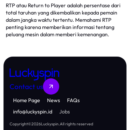
RTP atau Return to Player adalah persentase dari
total taruhan yang dikembalikan kepada pemain
dalam jangka waktu tertentu. Memahami RTP
penting karena memberikan informasi tentang
peluang mesin dalam memberi kemenangan.
Luckyspin
Contact us
Home Page
News
FAQs
info
@
luckyspin.id
Jobs
Copyright
©
2026
Luckyspin
.
All rights reserved