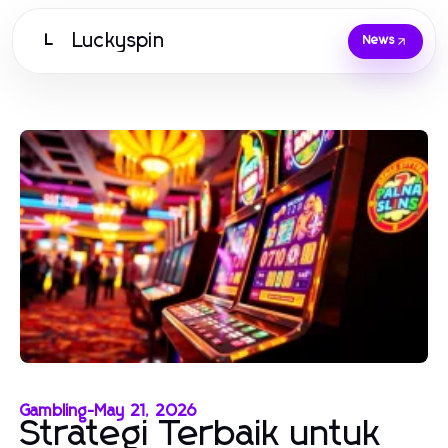
Luckyspin
L
News
Gambling
-
May 21, 2026
Strategi Terbaik untuk