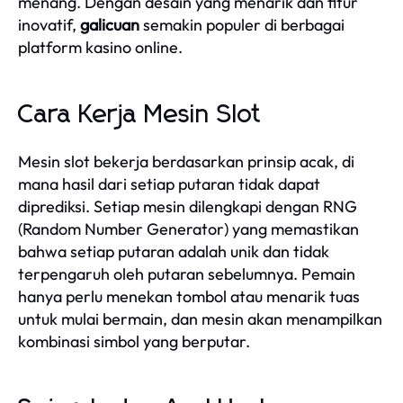
menang. Dengan desain yang menarik dan fitur
inovatif,
galicuan
semakin populer di berbagai
platform kasino online.
Cara Kerja Mesin Slot
Mesin slot bekerja berdasarkan prinsip acak, di
mana hasil dari setiap putaran tidak dapat
diprediksi. Setiap mesin dilengkapi dengan RNG
(Random Number Generator) yang memastikan
bahwa setiap putaran adalah unik dan tidak
terpengaruh oleh putaran sebelumnya. Pemain
hanya perlu menekan tombol atau menarik tuas
untuk mulai bermain, dan mesin akan menampilkan
kombinasi simbol yang berputar.