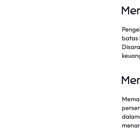
Men
Pengel
batas 
Disara
keuang
Me
Memaha
perse
dalam
menan