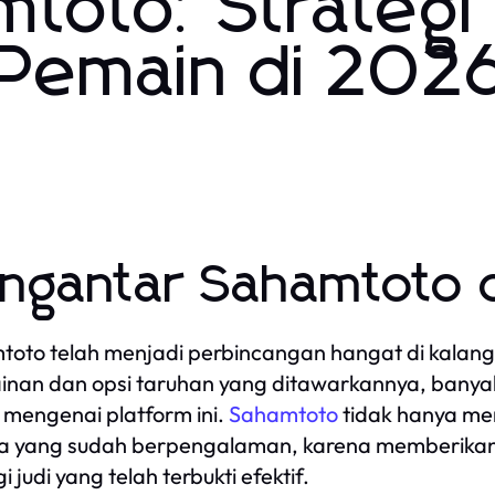
toto: Strategi
 Pemain di 202
ngantar Sahamtoto d
oto telah menjadi perbincangan hangat di kalang
nan dan opsi taruhan yang ditawarkannya, banya
mengenai platform ini.
Sahamtoto
tidak hanya men
a yang sudah berpengalaman, karena memberikan
i judi yang telah terbukti efektif.