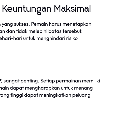
k Keuntungan Maksimal
an yang sukses. Pemain harus menetapkan
 dan tidak melebihi batas tersebut.
ari-hari untuk menghindari risiko
 sangat penting. Setiap permainan memiliki
emain dapat mengharapkan untuk menang
ang tinggi dapat meningkatkan peluang