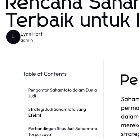
Rencana Saham
Terbaik untuk
Lynn Hart
L
admin
Table of Contents
Pe
Pengantar Sahamtoto dalam Dunia
Judi
Sahamt
permai
Strategi Judi Sahamtoto yang
Efektif
dalam 
merek
Perbandingan Situs Judi Sahamtoto
strateg
Terpercaya