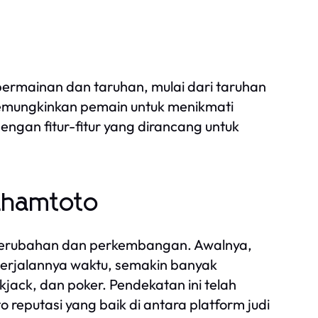
permainan dan taruhan, mulai dari taruhan
 memungkinkan pemain untuk menikmati
gan fitur-fitur yang dirancang untuk
ahamtoto
 perubahan dan perkembangan. Awalnya,
 berjalannya waktu, semakin banyak
jack, dan poker. Pendekatan ini telah
eputasi yang baik di antara platform judi