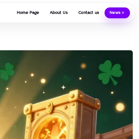
Home Page
About Us
Contact us
News