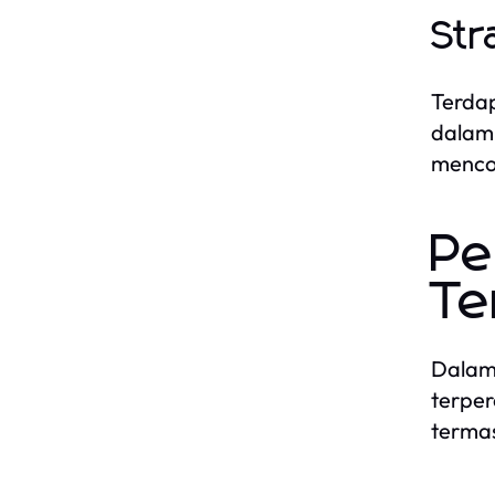
Str
Terdap
dalam 
mencob
Pe
Te
Dalam 
terper
termas