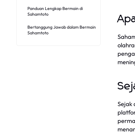
Panduan Lengkap Bermain di
Sahamtoto
Apa
Bertanggung Jawab dalam Bermain
Sahamtoto
Sahamt
olahra
pengal
menin
Sej
Sejak
platfo
permai
menari