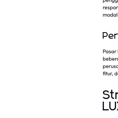
respon
modal
Per
Pasar
beber
perusa
fitur,
St
LU