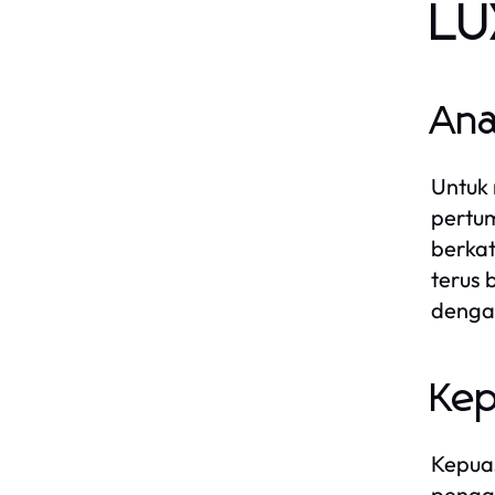
LU
Ana
Untuk
pertu
berka
terus 
dengan
Kep
Kepuas
penggu