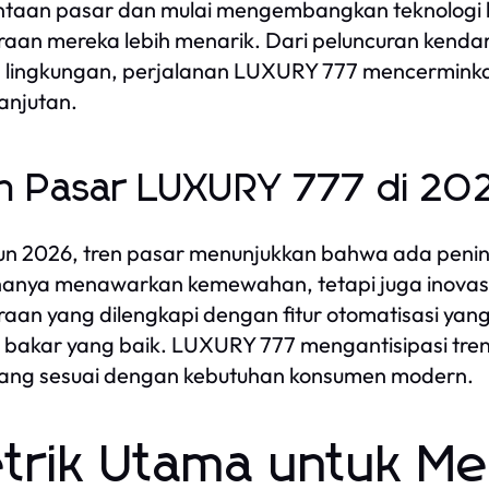
taan pasar dan mulai mengembangkan teknologi b
aan mereka lebih menarik. Dari peluncuran kenda
 lingkungan, perjalanan LUXURY 777 mencerminka
anjutan.
n Pasar LUXURY 777 di 20
hun 2026, tren pasar menunjukkan bahwa ada peni
hanya menawarkan kemewahan, tetapi juga inovas
aan yang dilengkapi dengan fitur otomatisasi yang c
bakar yang baik. LUXURY 777 mengantisipasi tre
yang sesuai dengan kebutuhan konsumen modern.
trik Utama untuk Men