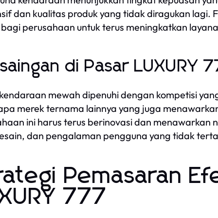
sif dan kualitas produk yang tidak diragukan lagi.
 bagi perusahaan untuk terus meningkatkan layan
saingan di Pasar LUXURY 
 kendaraan mewah dipenuhi dengan kompetisi yang
apa merek ternama lainnya yang juga menawarkan 
haan ini harus terus berinovasi dan menawarkan 
 desain, dan pengalaman pengguna yang tidak terta
rategi Pemasaran Efe
XURY 777