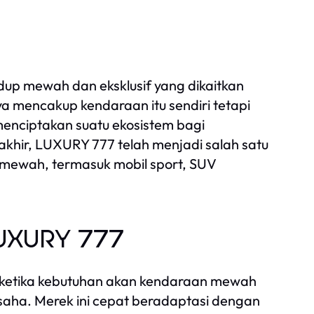
dup mewah dan eksklusif yang dikaitkan
nya mencakup kendaraan itu sendiri tetapi
enciptakan suatu ekosistem bagi
hir, LUXURY 777 telah menjadi salah satu
mewah, termasuk mobil sport, SUV
LUXURY 777
 ketika kebutuhan akan kendaraan mewah
saha. Merek ini cepat beradaptasi dengan