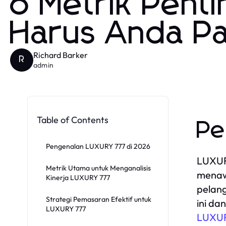
6 Metrik Pent
Harus Anda Pa
Richard Barker
R
admin
Table of Contents
Pe
Pengenalan LUXURY 777 di 2026
LUXUR
Metrik Utama untuk Menganalisis
menawa
Kinerja LUXURY 777
pelan
Strategi Pemasaran Efektif untuk
ini da
LUXURY 777
LUXUR