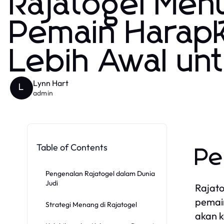
Rajatogel Men
Pemain Harapk
Lebih Awal un
Lynn Hart
L
admin
Table of Contents
Pe
Pengenalan Rajatogel dalam Dunia
Judi
Rajato
pemai
Strategi Menang di Rajatogel
akan k