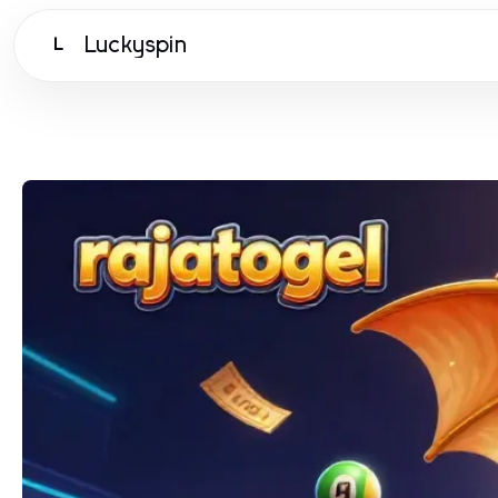
Luckyspin
L