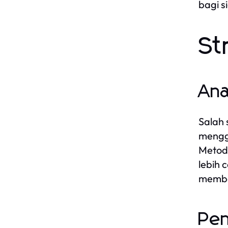
bagi s
St
Ana
Salah 
menggu
Metode
lebih 
member
Pen