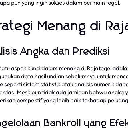
iapa pun yang ingin sukses dalam bermain togel.
rategi Menang di Raj
lisis Angka dan Prediksi
satu aspek kunci dalam menang di Rajatogel adala
nakan data hasil undian sebelumnya untuk mencar
 seperti sistem statistik atau analisis numerik 
cerdas. Meskipun tidak ada jaminan bahwa angka ya
ikan perspektif yang lebih baik terhadap peluan
gelolaan Bankroll yang Efek