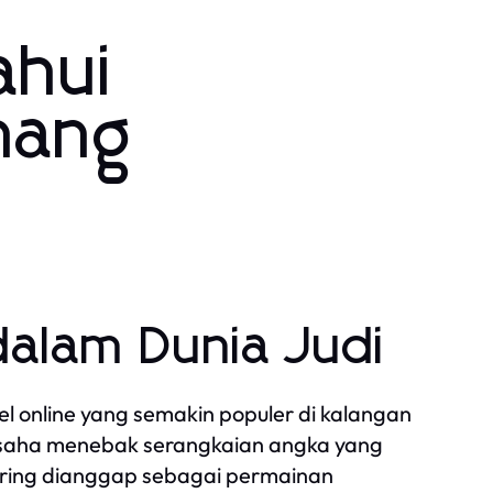
g
ahui
nang
dalam Dunia Judi
l online yang semakin populer di kalangan
usaha menebak serangkaian angka yang
sering dianggap sebagai permainan