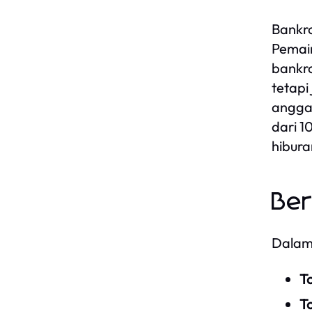
Bankro
Pemai
bankro
tetapi
anggar
dari 1
hibura
Ber
Dalam 
T
T